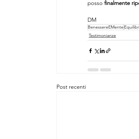
posso 
finalmente ri
DM
BenessereEMente
Equilibr
Testimonianze
Post recenti