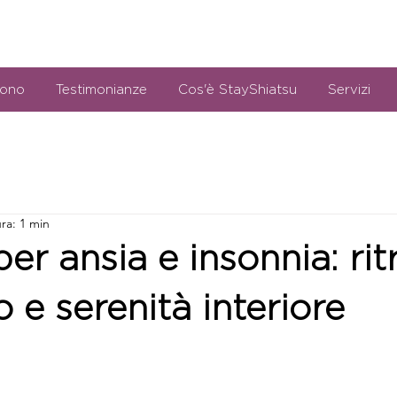
sono
Testimonianze
Cos'è StayShiatsu
Servizi
ra: 1 min
per ansia e insonnia: rit
o e serenità interiore