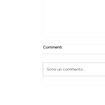
Commenti
Scrivi un commento...
Shiatsu e perimenopausa:
ritrovare equilibrio e
leggerezza