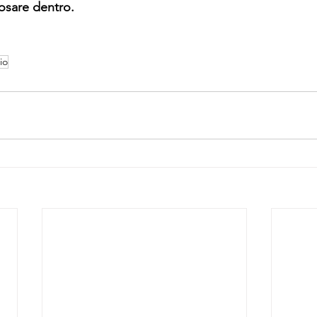
posare dentro.
io