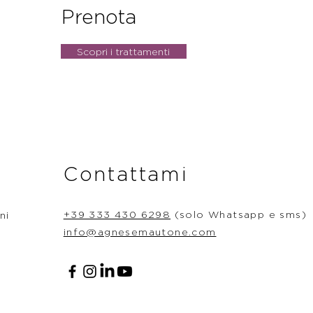
Prenota
Scopri i trattamenti
Contattami
+39 333 430 6298
(solo Whatsapp e sms)
ni
info@agnesemautone.com