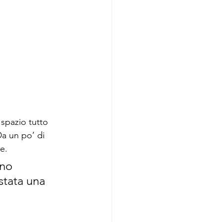
 spazio tutto 
Da un po’ di 
e.
nno 
stata una 