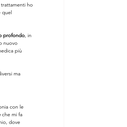
 trattamenti ho 
e quel 
rio profondo
, in 
to nuovo 
medica più 
diversi ma 
onia con le 
e
 che mi fa 
mio, dove 