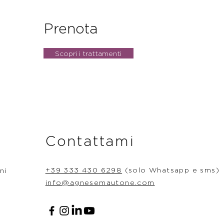
Prenota
Scopri i trattamenti
Contattami
+39 333 430 6298
(solo Whatsapp e sms)
ni
info@agnesemautone.com