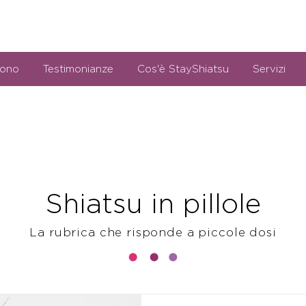
sono
Testimonianze
Cos'è StayShiatsu
Servizi
Shiatsu in pillole
La rubrica che risponde a piccole dosi