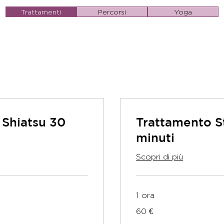
Trattamenti
Percorsi
Yoga
 Shiatsu 30
Trattamento S
minuti
Scopri di più
1 ora
60
60 €
euro