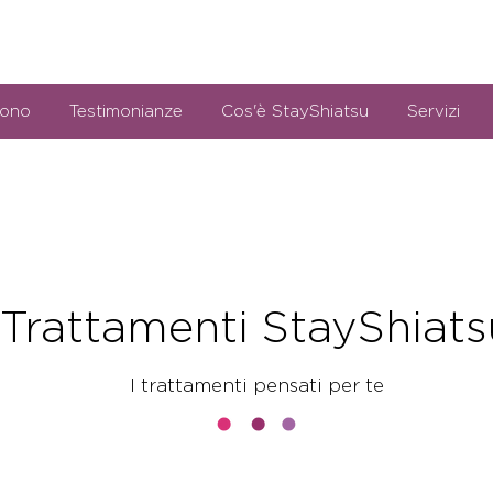
sono
Testimonianze
Cos'è StayShiatsu
Servizi
Trattamenti StayShiats
I trattamenti pensati per te