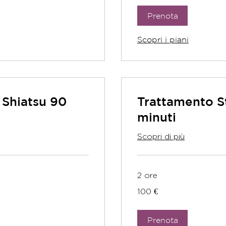
Prenota
Scopri i piani
 Shiatsu 90
Trattamento S
minuti
Scopri di più
2 ore
100
100 €
euro
Prenota