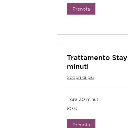
Prenota
Trattamento Stay
minuti
Scopri di più
1 ora 30 minuti
80
80 €
euro
Prenota