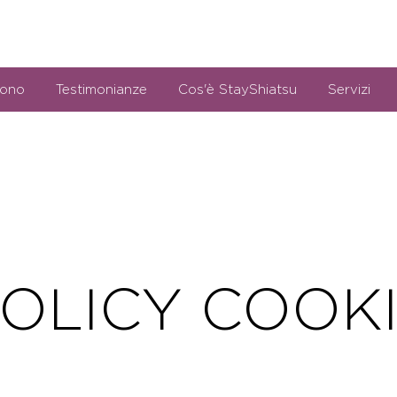
sono
Testimonianze
Cos'è StayShiatsu
Servizi
OLICY COOK