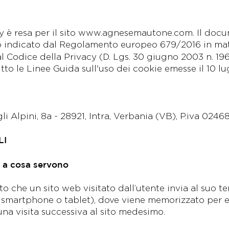
 è resa per il sito
www.agnesemautone.com
. Il doc
 indicato dal Regolamento europeo 679/2016 in mate
al Codice della Privacy (D. Lgs. 30 giugno 2003 n. 19
to le Linee Guida sull'uso dei cookie emesse il 10 lug
 Alpini, 8a - 28921, Intra, Verbania (VB), P.iva 0246
LI
e a cosa servono
sto che un sito web visitato dall’utente invia al suo 
 smartphone o tablet), dove viene memorizzato per e
 una visita successiva al sito medesimo.