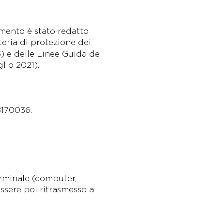
umento è stato redatto
ria di protezione dei
6) e delle Linee Guida del
lio 2021).
8170036.
terminale (computer,
ssere poi ritrasmesso a