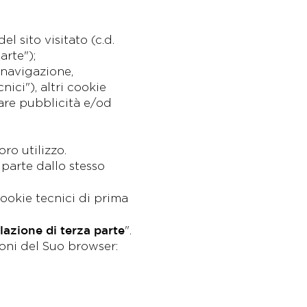
el sito visitato (c.d.
arte");
 navigazione,
ici"), altri cookie
are pubblicità e/od
ro utilizzo.
 parte dallo stesso
cookie tecnici di prima
lazione di terza parte
".
ioni del Suo browser: