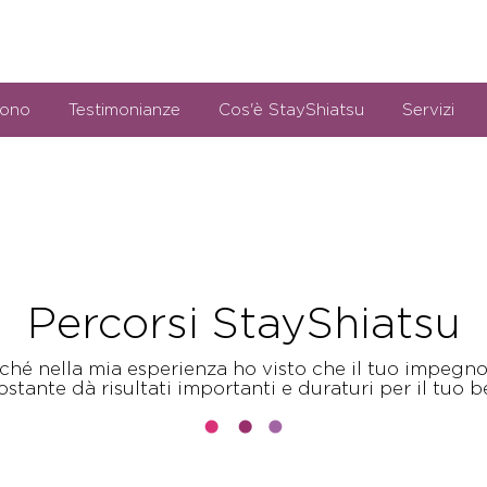
sono
Testimonianze
Cos'è StayShiatsu
Servizi
Percorsi StayShiatsu
hé nella mia esperienza ho visto che il tuo impegn
stante dà risultati importanti e duraturi per il tuo 