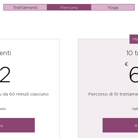
Trattamenti
Percorsi
Yoga
Mi
enti
10 
462€
€
2
u da 60 minuti ciascuno
Percorso di 10 trattame
esi
Val
ra
A