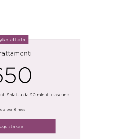
glior offerta
trattamenti
650€
650
nti Shiatsu da 90 minuti ciascuno
ido per 6 mesi
cquista ora