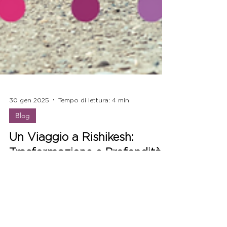
30 gen 2025
Tempo di lettura: 4 min
Blog
Un Viaggio a Rishikesh:
Trasformazione e Profondità
con lo Yoga Embodied
Parto per Rishikesh: un viaggio di 32 giorni per
approfondire Yoga Embodied, Hatha e
filosofia vedica. Vi porto con me attraverso il