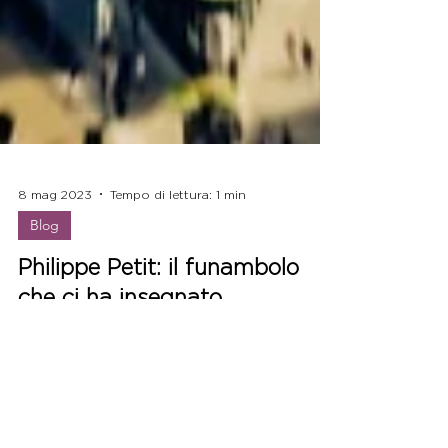
8 mag 2023
Tempo di lettura: 1 min
Blog
Philippe Petit: il funambolo
che ci ha insegnato
l'importanza di fermarsi
Molto spesso sentiamo ripetere la frase "Chi si
ferma è perduto", ma è veramente così? In
questo articolo, esploro questo luogo