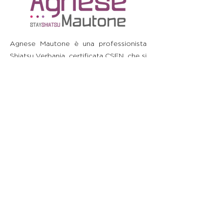
Agnese Mautone è una professionista
Shiatsu Verbania, certificata CSEN, che si
impegna per il benessere della persona,
contribuendo al recupero dell'armonia
fisica e psichica dell'individuo. Non è un
medico e non effettua diagnosi o
prescrizioni. Si raccomanda di consultare
il proprio medico prima di intraprendere
o interrompere qualsiasi terapia o di
assumere integratori o medicinali.
Blog
Movimento