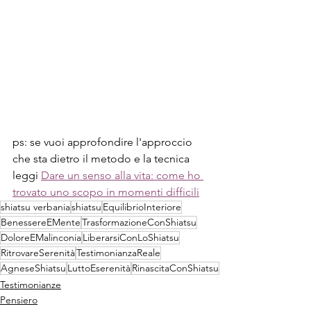
ps: se vuoi approfondire l'approccio 
che sta dietro il metodo e la tecnica 
leggi 
Dare un senso alla vita: come ho 
trovato uno scopo in momenti difficili
shiatsu verbania
shiatsu
EquilibrioInteriore
BenessereEMente
TrasformazioneConShiatsu
DoloreEMalinconia
LiberarsiConLoShiatsu
RitrovareSerenità
TestimonianzaReale
AgneseShiatsu
LuttoEserenità
RinascitaConShiatsu
Testimonianze
Pensiero