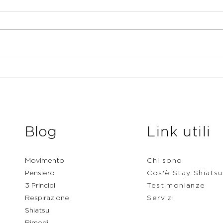
Shiatsu e Steatosi Epatica:
Shia
Pace Interiore e Benessere
un p
Psicofisico
asco
Blog
Link utili
Movimento
Chi sono
Pensiero
Cos'è Stay Shiatsu
3 Principi
Testimonianze
Respirazione
Servizi
Shiatsu
Rimedi