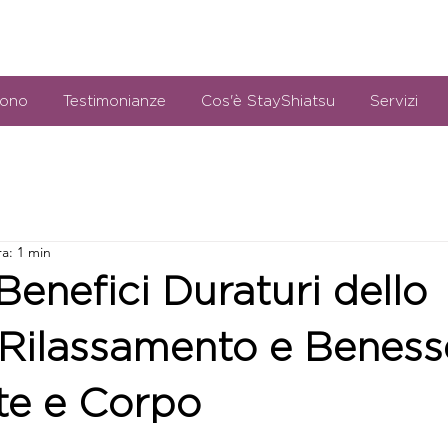
sono
Testimonianze
Cos'è StayShiatsu
Servizi
ra: 1 min
 Benefici Duraturi dello
 Rilassamento e Beness
te e Corpo