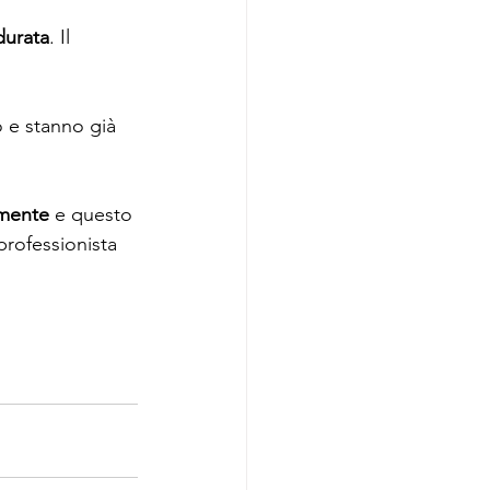
durata
. Il 
 e stanno già 
 mente
 e questo 
professionista 