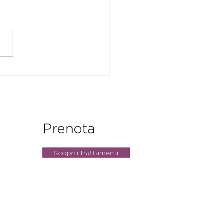
tsu e dolore cronico:
ercorso di sollievo e
lto profondo
Prenota
Scopri i trattamenti