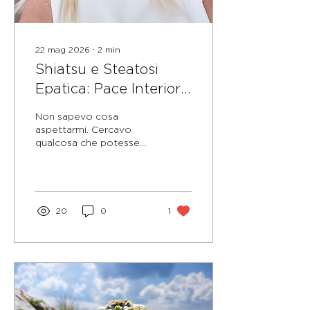
22 mag 2026
∙
2
min
Shiatsu e Steatosi
Epatica: Pace Interiore
e Benessere
Non sapevo cosa
Psicofisico
aspettarmi. Cercavo
qualcosa che potesse
aiutare il mio fegato. Ho
trovato molto di più.
20
0
1