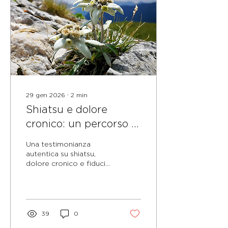
29 gen 2026
∙
2
min
Shiatsu e dolore
cronico: un percorso di
sollievo e ascolto
Una testimonianza
profondo
autentica su shiatsu,
dolore cronico e fiducia:
quando il tocco diventa
ascolto e sostegno
profondo.
39
0