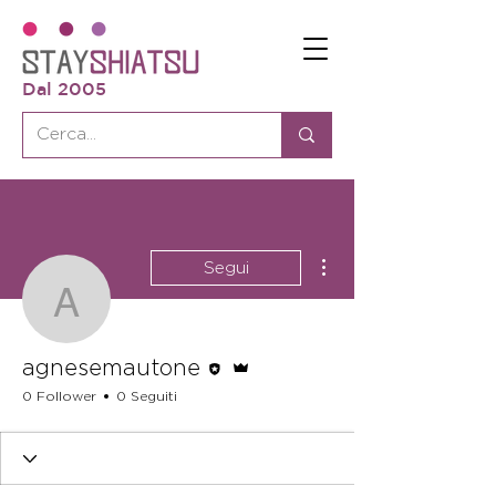
Dal 2005
Altre azioni
Segui
agnesemautone
Redattore
Amministratore
agnesemautone
0 Follower
0 Seguiti