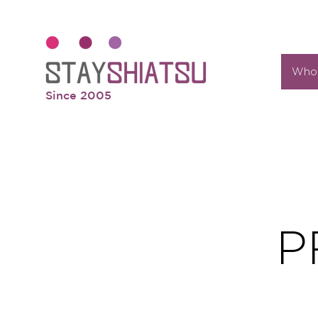
Who 
Since 2005
P