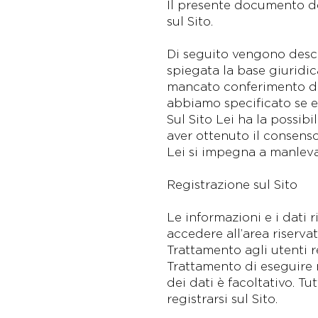
Il presente documento des
sul Sito.
Di seguito vengono descri
spiegata la base giuridi
mancato conferimento di d
abbiamo specificato se e
Sul Sito Lei ha la possibi
aver ottenuto il consenso
Lei si impegna a manlevar
Registrazione sul Sito
Le informazioni e i dati r
accedere all’area riservata
Trattamento agli utenti r
Trattamento di eseguire m
dei dati è facoltativo. Tu
registrarsi sul Sito.