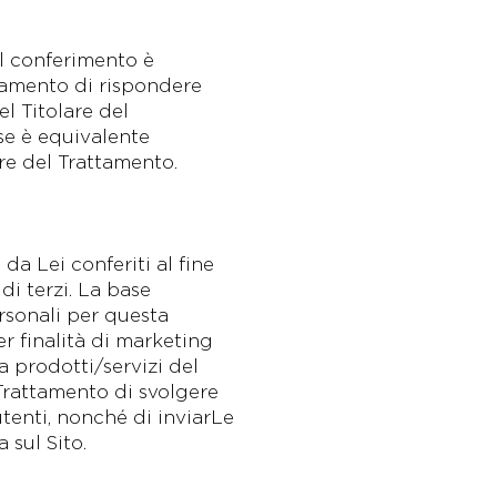
 Il conferimento è
attamento di rispondere
l Titolare del
sse è equivalente
are del Trattamento.
da Lei conferiti al fine
di terzi. La base
rsonali per questa
r finalità di marketing
a prodotti/servizi del
 Trattamento di svolgere
utenti, nonché di inviarLe
 sul Sito.