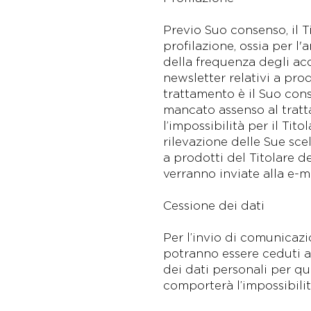
Previo Suo consenso, il Ti
profilazione, ossia per l'
della frequenza degli acqu
newsletter relativi a prod
trattamento è il Suo cons
mancato assenso al tratt
l’impossibilità per il Ti
rilevazione delle Sue sce
a prodotti del Titolare d
verranno inviate alla e-ma
Cessione dei dati
Per l’invio di comunicazi
potranno essere ceduti a 
dei dati personali per qu
comporterà l’impossibilità