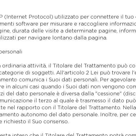
P (Internet Protocol) utilizzato per connettere il tuo
enti software per misurare e raccogliere informazioni
gine, durata delle visite a determinate pagine, inform
lizzati per navigare lontano dalla pagina.
personali
 ordinaria attività, il Titolare del Trattamento può c
ategorie di soggetti. All'articolo 2 Lei può trovare l'
tamento comunica i Suoi dati personali. Per agevolare l
are in alcuni casi quando i Suoi dati non vengono comu
i del dato personale è diversa dalla "cessione" (disc
comunicazione il terzo al quale è trasmesso il dato può
tte nel rapporto con il Titolare del Trattamento. Nella 
tamento autonomo del dato personale. Inoltre, per ce
e richiesto il Suo consenso.
sta inteso che il Titolare del Trattamento potrà com