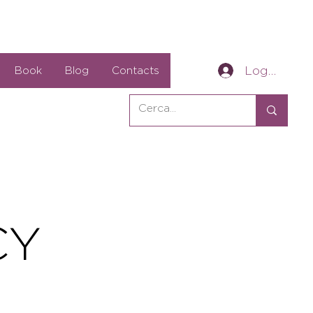
Log In
Book
Blog
Contacts
CY