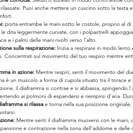
ione comoda:
 Siediti o sdraiati in modo confortevole con
e rilassate. Puoi anche mettere un cuscino sotto la testa e
fort.
i:
 porta entrambe le mani sotto le costole, proprio al di 
 le dita leggermente curvate, con i polpastrelli appoggiat
ace e i palmi delle mani rivolti verso l'alto.
zione sulla respirazione:
 Inizia a respirare in modo lento
so. Concentrati sul movimento del tuo respiro mentre ent
amma in azione:
 Mentre respiri, senti il movimento del di
ma è un muscolo a forma di cupola situato tra il torace e
azione, il diaframma si contrae e si abbassa, spingendo 
entendo ai polmoni di espandersi e riempirsi d'aria. Dur
 diaframma si rilassa 
e torna nella sua posizione originale
uotarsi.
azione:
 Mentre senti il diaframma muoversi con le mani, o
pansione e contrazione nella zona dell'addome e delle c