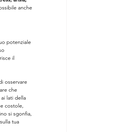
ossibile anche 
suo potenziale 
so 
sce il 
di osservare 
tare che 
i lati della 
e costole, 
no si sgonfia, 
sulla tua 