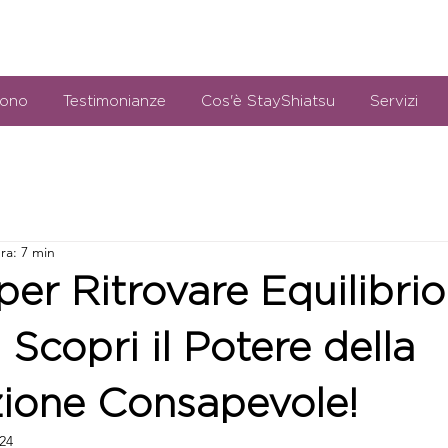
sono
Testimonianze
Cos'è StayShiatsu
Servizi
ra: 7 min
per Ritrovare Equilibrio
 Scopri il Potere della
zione Consapevole!
024