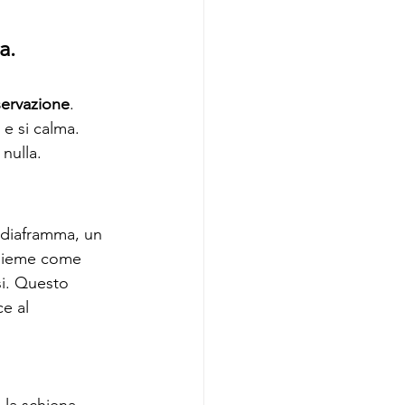
a.
servazione
. 
e si calma. 
nulla.
 diaframma, un 
nsieme come 
si. Questo 
e al 