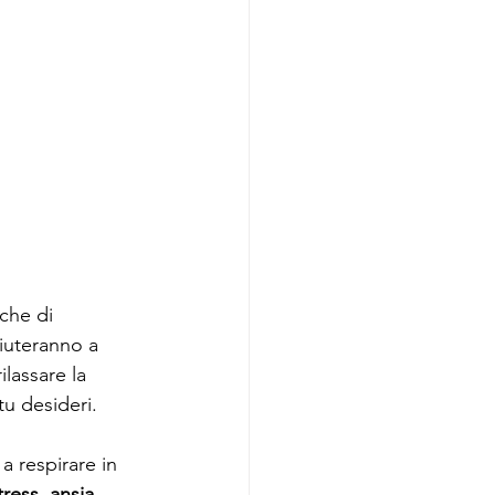
che di 
aiuteranno a 
lassare la 
u desideri. 
a respirare in 
ress, ansia, 