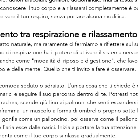
 conoscere il tuo corpo e a rilassarsi completamente è p
ervare il tuo respiro, senza portare alcuna modifica.
mento tra respirazione e rilassamento
atto naturale, ma raramente ci fermiamo a riflettere sul 
po di respirazione ha il potere di attivare il sistema nervo
anche come "modalità di riposo e digestione", che favori
o e della mente. Quello che ti invito a fare è osservare.
comoda seduto o sdraiato. L’unica cosa che ti chiedo è 
 narici e seguire il suo percorso dentro di te. Potresti no
 trachea, scende giù fino ai polmoni che senti espandersi a
diaframma, un muscolo a forma di ombrello proprio sotto l
 gonfia come un palloncino, poi osserva come il pallonci
 l’aria esce dalle narici. Inizia a portare la tua attenzione 
menta come il tuo corpo si rilassa gradualmente.