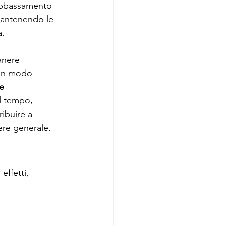
 abbassamento 
mantenendo le 
a.
manere 
 in modo 
e 
l tempo, 
ibuire a 
ere generale.
effetti, 
 