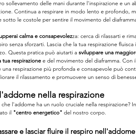
ro sollevamento delle mani durante l'inspirazione e un
azione. Continua a respirare in modo lento e profondo, 
 sotto le costole per sentire il movimento del diaframm
lupperai calma e consapevolez
za: cerca di rilassarti e ri
ro senza sforzarti. Lascia che la tua respirazione fluisca
zo. Questa pratica può aiutarti a 
sviluppare una maggior
 tua respirazione
 e del movimento del diaframma. Con i
 una respirazione più profonda e consapevole può contr
igliorare il rilassamento e promuovere un senso di beness
ell'addome nella respirazione
 che l'addome ha un ruolo cruciale nella respirazione? In 
to il 
"centro energetico"
 del nostro corpo. 
assare e lasciar fluire il respiro nell'addome