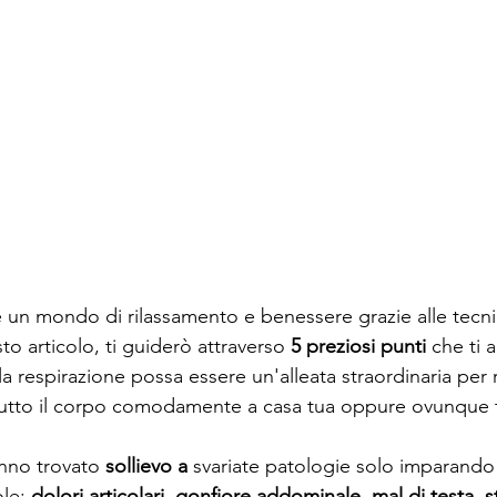
e un mondo di rilassamento e benessere grazie alle tecni
to articolo, ti guiderò attraverso 
5 preziosi punti
 che ti 
respirazione possa essere un'alleata straordinaria per ri
utto il corpo comodamente a casa tua oppure ovunque t
anno trovato 
sollievo a
 svariate patologie solo imparando 
le: 
dolori articolari, gonfiore addominale, mal di testa, st