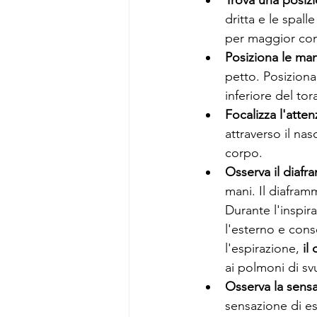
Trova una posiz
dritta e le spall
per maggior com
Posiziona le man
petto. Posiziona
inferiore del tor
Focalizza l'atten
attraverso il na
corpo.
Osserva il diafr
mani. Il diafram
Durante l'inspir
l'esterno e cons
l'espirazione, 
il
ai polmoni di sv
Osserva la sens
sensazione di es