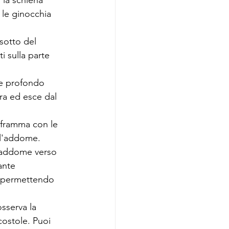
 la schiena 
 le ginocchia 
sotto del 
i sulla parte 
 e profondo 
ra ed esce dal 
aframma con le 
 l'addome. 
l'addome verso 
ante 
, permettendo 
sserva la 
ostole. Puoi 